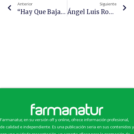
Anterior
Siguiente
“Hay Que Bajar A La Tierra, Y La Relación Con El Cliente Es Lo Que Tenemos Que Cuidar”
Ángel Luis Rodríguez De La Cuerda: “Si No Hubiera Genéricos, La Factura De Medicamentos Sería Mil Millones Más Cara”
Farmanatur, en su versión off y online, ofrece información profesional,
de calidad e independiente. Es una publicación seria en sus contenidos y