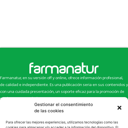
Farmanatur, en su versión off y online, ofrece información profesional,
de calidad e independiente. Es una publicación seria en sus contenidos y
con una cuidada presentación, un soporte eficaz para la promoción de
productos y novedades.
Gestionar el consentimiento
Inicio
Noticias
de las cookies
La revista
Entrevistas
Para ofrecer las mejores experiencias, utilizamos tecnologías como las
Newsletter
Artículos
cookies para almacenar y/o acceder a la información del dispositivo. El